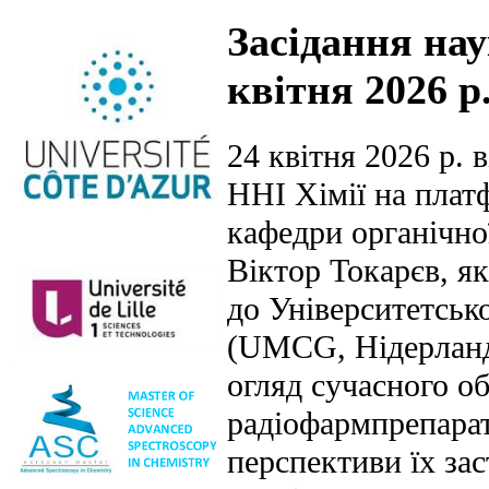
Засідання нау
квітня 2026 р
24 квітня 2026 р. 
ННІ Хімії на плат
кафедри органічної
Віктор Токарєв, як
до Університетськ
(UMCG, Нідерланди
огляд сучасного об
радіофармпрепараті
перспективи їх за