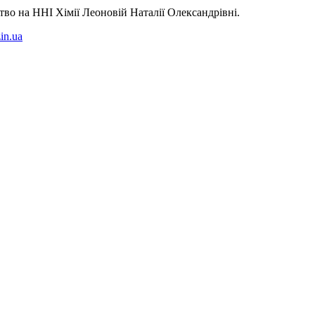
во на ННІ Хімії Леоновій Наталії Олександрівні.
in.ua