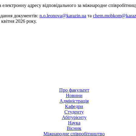
 електронну адресу відповідального за міжнародне співробітницт
одання документів:
n
.
o
.
leonova
@
karazin
.
ua
та
chem.mobkom@karaz
 квітня 2026 року.
Про факультет
Новини
Адміністрація
Кафедри
Студенту
Абітурієнту
Наука
Вісник
Міжнародне співробітництво