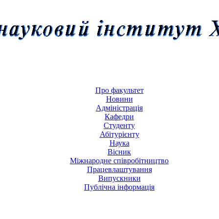
Про факультет
Новини
Адміністрація
Кафедри
Студенту
Абітурієнту
Наука
Вісник
Міжнародне співробітництво
Працевлаштування
Випускники
Публічна інформація