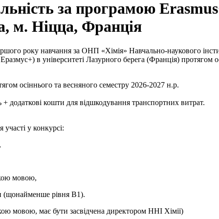
льність за програмою Erasmus+
а, м. Ніцца, Франція
ершого року навчання за ОНП «Хімія» Навчально-наукового інстит
 Еразмус+) в університеті Лазурного берега (Франція) протягом о
тягом осіннього та весняного семестру 2026-2027 н.р.
ь + додаткові кошти для відшкодування транспортних витрат.
 участі у конкурсі:
,
кою мовою,
ви (щонайменше рівня В1).
ькою мовою, має бути засвідчена директором ННІ Хімії)