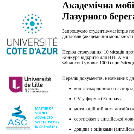
Академічна мобі
Лазурного берег
Запрошуємо студентів-магістрів п
дипломів (академічної мобільності
Період стажування: 10 місяців про
Конкурс відкрито для ННІ Хімії
Фінансові умови: 1000 євро /місяц
Перелік документів, необхідних для
копія закордонного паспорта
CV у форматі Europass,
мотиваційний лист англійсь
сертифікат з англійської мо
довідка з оцінками (англійс