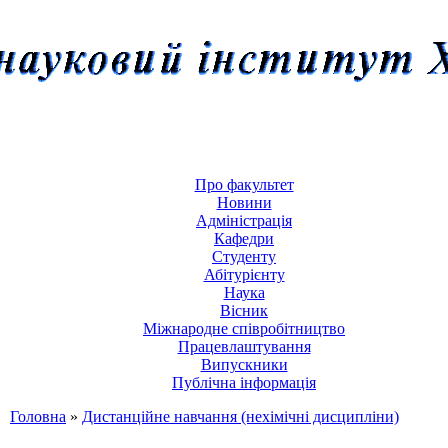
Про факультет
Новини
Адміністрація
Кафедри
Студенту
Абітурієнту
Наука
Вісник
Міжнародне співробітництво
Працевлаштування
Випускники
Публічна інформація
Головна
»
Дистанційне навчання (нехімічні дисципліни)