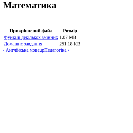
Математика
Прикріплений файл
Розмір
Функції декількох змінних
1.07 MB
Домашнє завдання
251.18 KB
‹ Англійська мова
up
Педагогіка ›