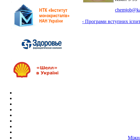
chemjob@ka
‹ Програми вступних іспит
Міжна